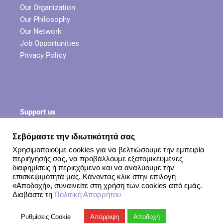
Our Organization
Our Philosophy
Our Network
Job Opportunities
Privacy Policy
Support us
Σεβόμαστε την ιδιωτικότητά σας
Share your story
Χρησιμοποιούμε cookies για να βελτιώσουμε την εμπειρία
Be our voice
περιήγησής σας, να προβάλλουμε εξατομικευμένες
Buy responsibly
διαφημίσεις ή περιεχόμενο και να αναλύουμε την
επισκεψιμότητά μας. Κάνοντας κλικ στην επιλογή
«Αποδοχή», συναινείτε στη χρήση των cookies από εμάς.
Διαβάστε τη
Πολιτική Απορρήτου
Openous.org
| Since 2019
Ρυθμίσεις Cookie
Απόρριψη
Αποδοχή