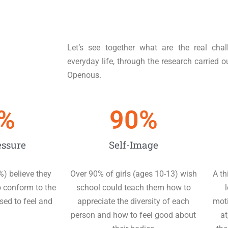
Let’s see together what are the real chall
everyday life, through the research carried 
Openous.
%
90
%
essure
Self-Image
%) believe they
Over 90% of girls (ages 10-13) wish
A th
o conform to the
school could teach them how to
l
sed to feel and
appreciate the diversity of each
moti
person and how to feel good about
at