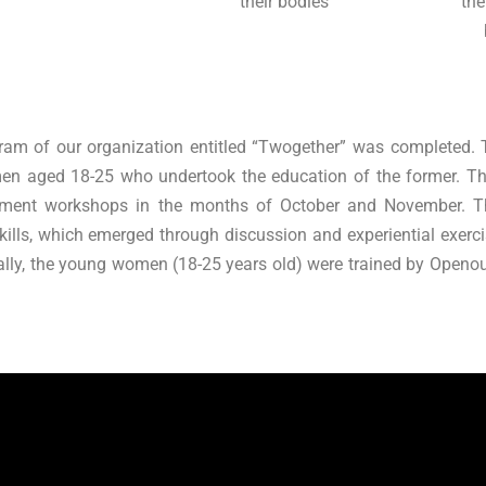
their bodies
the
am of our organization entitled “Twogether” was completed.
en aged 18-25 who undertook the education of the former.
Th
opment workshops in the months of October and November.
T
kills, which emerged through discussion and experiential exerci
ally, the young women (18-25 years old) were trained by Openou