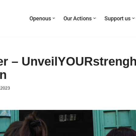
Openous
Our Actions
Support us
r – UnveilYOURstrengh
n
 2023