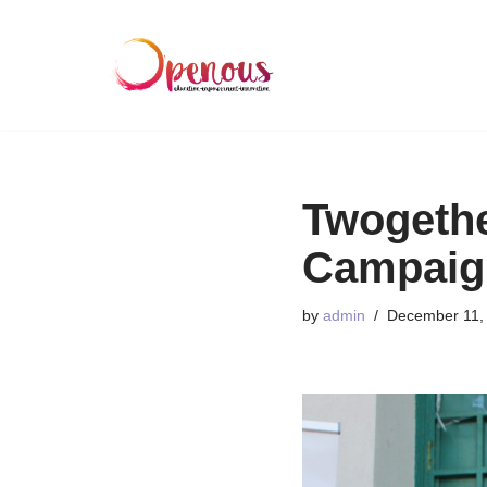
Skip
to
content
Twogethe
Campaig
by
admin
December 11,