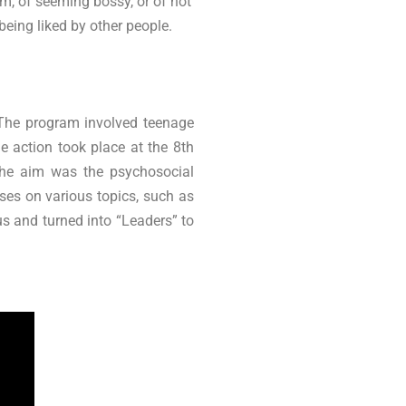
m, of seeming bossy, or of not
being liked by other people.
The program involved teenage
e action took place at the 8th
he aim was the psychosocial
ses on various topics, such as
s and turned into “Leaders” to