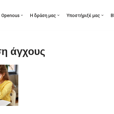
 Openous
Η δράση μας
Υποστήριξέ μας
B
ση άγχους