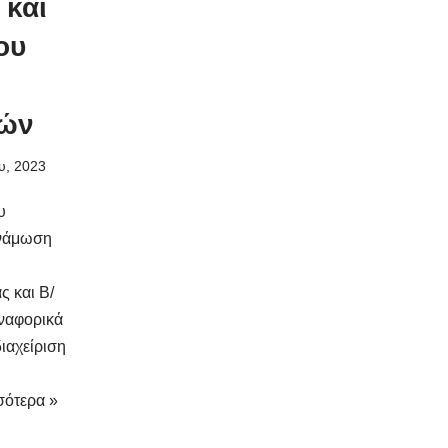
και
ου
ιών
υ, 2023
υ
υνάμωση
ς και Β/
ναφορικά
ιαχείριση
σότερα »