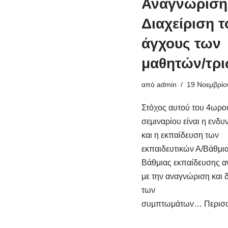
Αναγνώριση 
Διαχείριση τ
άγχους των
μαθητών/τρ
από
admin
19 Νοεμβρίο
Στόχος αυτού του 4ωρο
σεμιναρίου είναι η ενδ
και η εκπαίδευση των
εκπαιδευτικών Α/Βάθμια
Βάθμιας εκπαίδευσης α
με την αναγνώριση και δ
των
συμπτωμάτων…
Περισ