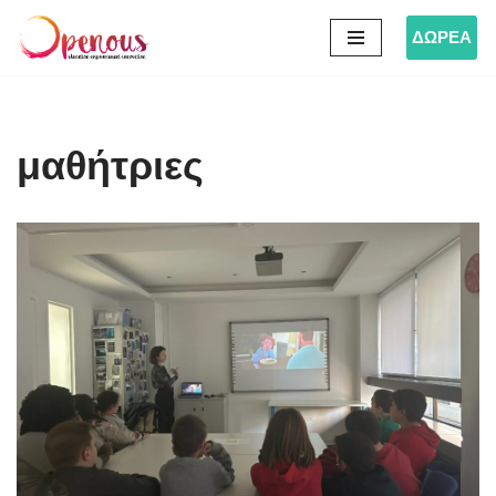
ΔΩΡΕΑ
Μεταπηδήστε
στο
περιεχόμενο
μαθήτριες