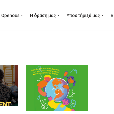
 Openous
Η δράση μας
Υποστήριξέ μας
B