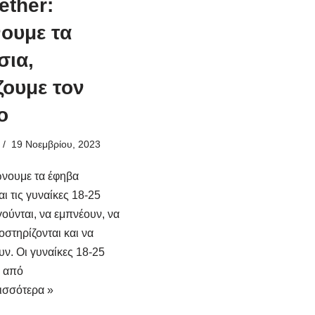
ether:
ουμε τα
σια,
ζουμε τον
ο
19 Νοεμβρίου, 2023
νουμε τα έφηβα
αι τις γυναίκες 18-25
γούνται, να εμπνέουν, να
στηρίζονται και να
υν. Οι γυναίκες 18-25
α από
ισσότερα »