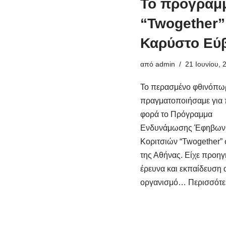
To πρόγραμ
“Twogether”
Καρύστο Εύ
από
admin
21 Ιουνίου, 
Το περασμένο φθινόπω
πραγματοποιήσαμε για
φορά το Πρόγραμμα
Ενδυνάμωσης Έφηβων
Κοριτσιών “Twogether” 
της Αθήνας. Είχε προηγ
έρευνα και εκπαίδευση 
οργανισμό…
Περισσότε