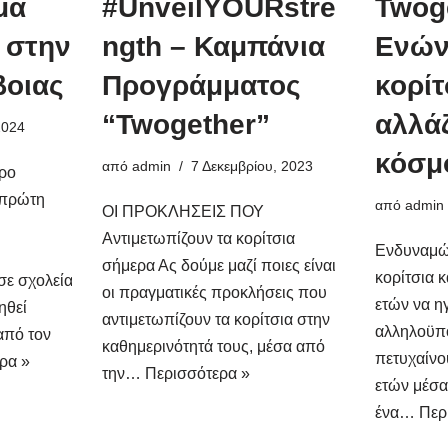
μα
#UnveilYOURstre
Twog
 στην
ngth – Καμπάνια
Ενών
βοιας
Προγράμματος
κορίτ
“Twogether”
αλλά
2024
κόσμ
από
admin
7 Δεκεμβρίου, 2023
ρο
 πρώτη
από
admin
ΟΙ ΠΡΟΚΛΗΣΕΙΣ ΠΟΥ
Αντιμετωπίζουν τα κορίτσια
Ενδυναμώ
σήμερα Ας δούμε μαζί ποιες είναι
κορίτσια κ
σε σχολεία
οι πραγματικές προκλήσεις που
ετών να η
ηθεί
αντιμετωπίζουν τα κορίτσια στην
αλληλοϋπο
από τον
καθημερινότητά τους, μέσα από
πετυχαίνο
ρα »
την…
Περισσότερα »
ετών μέσ
ένα…
Περ