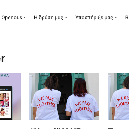
 Openous
Η δράση μας
Υποστήριξέ μας
B
r