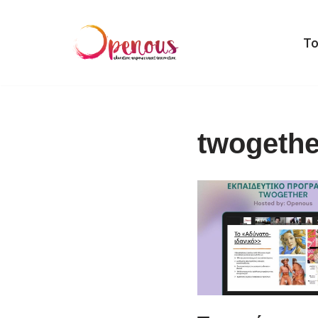
Μεταπηδήστε
Το
στο
περιεχόμενο
twogethe